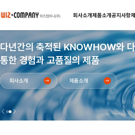
회사소개
제품소개
공지사항
각종 산업용Filter 및 Filtering Sy
다년간의 축적된 KNOWHOW와 다양한
수처리장치 등을 설계제작 판매
통한 경험과 고품질의 제품
회사소개
회사소개
arrow_right_alt
arrow_right_alt
제품소개
제품소개
arrow_right_alt
arrow_right_alt